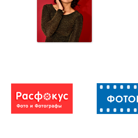
Фотостудия
Фотостудия
studio By Orkhan
Aslaov